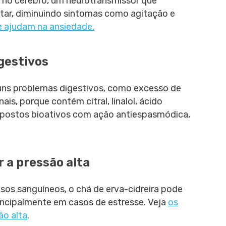
 no cérebro, um neurotransmissor que
ar, diminuindo sintomas como agitação e
e ajudam na ansiedade.
gestivos
guns problemas digestivos, como excesso de
ais, porque contém citral, linalol, ácido
ompostos bioativos com ação antiespasmódica,
r a pressão alta
os sanguíneos, o chá de erva-cidreira pode
principalmente em casos de estresse. Veja
os
ão alta
.