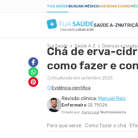
TUA SAÚDE
BUSCAR MÉDICO
AGENDAR EXAME
MÉD
SAÚDE A-Z
NUTRIÇ
UMA MARCA
REDE D'OR
Tua Saúde
Saúde A-Z
Doenças e condiç
Chá de erva-cidr
SAÚDE MENTAL
SINTOMAS
DIETAS
GRAVIDEZ SAUDÁVEL
BELEZA E ESTÉTIC
DOEN
EMA
PAR
ANSIEDADE
BULAS E REMÉDIOS
LOW CARB
ALIMENTAÇÃO NA GRAVIDEZ
PELE SECA
DENG
PÓS-
como fazer e co
DEPRESSÃO
EXAMES
JEJUM INTERMITENTE
EXERCÍCIO NA GRAVIDEZ
CICATRIZ
PRIS
TDAH
TRATAMENTOS NATURAIS
DIETA CETOGÊNICA
EXAMES DA GRAVIDEZ
ACNE
CAND
Atualizado em setembro 2025
BORDERLINE
VIDA ÍNTIMA
DIETA DUKAN
DESCONFORTOS DA GRAVIDEZ
RUGAS
DIAB
Evidência científica
FOBIAS
SAÚDE DO HOMEM
ALER
LONGEVIDADE
PRIMEIROS SOCORROS
ANEM
Revisão clínica:
Manuel Reis
Enfermeiro
OE 79026
Criado por:
Karla Leal
Nutricionista
Para que serve
Como fazer o chá
Efe