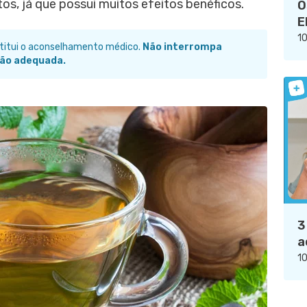
s, já que possui muitos efeitos benéficos.
O
E
10
stitui o aconselhamento médico.
Não interrompa
ão adequada.
3
a
10