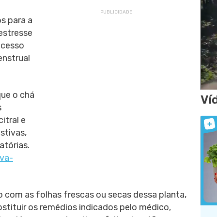
s para a
estresse
xcesso
enstrual
que o chá
Ví
s
itral e
stivas,
atórias.
rva-
to com as folhas frescas ou secas dessa planta,
stituir os remédios indicados pelo médico,