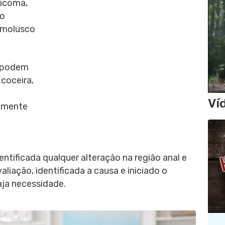
licoma,
ão
 molusco
, podem
coceira,
Ví
amente
ntificada qualquer alteração na região anal e
liação, identificada a causa e iniciado o
ja necessidade.