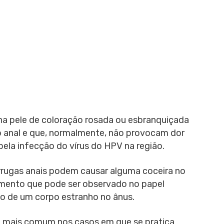
na pele de coloração rosada ou esbranquiçada
 anal e que, normalmente, não provocam dor
la infecção do vírus do HPV na região.
rrugas anais podem causar alguma coceira no
amento que pode ser observado no papel
ão de um corpo estranho no ânus.
 é mais comum nos casos em que se pratica