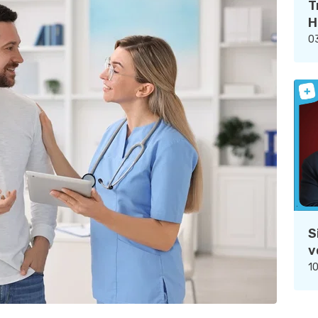
T
H
03
S
v
10