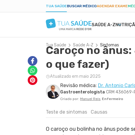
TUA SAÚDE
BUSCAR MÉDICO
AGENDAR EXAME
MÉD
SAÚDE A-Z
NUTRIÇ
UMA MARCA
REDE D'OR
Tua Saúde
Saúde A-Z
Sintomas
Caroço no ânus: 
SAÚDE MENTAL
SINTOMAS
DIETAS
GRAVIDEZ SAUDÁVEL
BELEZA E ESTÉTIC
DOEN
EMA
PAR
ANSIEDADE
BULAS E REMÉDIOS
LOW CARB
ALIMENTAÇÃO NA GRAVIDEZ
PELE SECA
DENG
PÓS-
o que fazer)
DEPRESSÃO
EXAMES
JEJUM INTERMITENTE
EXERCÍCIO NA GRAVIDEZ
CICATRIZ
PRIS
TDAH
TRATAMENTOS NATURAIS
DIETA CETOGÊNICA
EXAMES DA GRAVIDEZ
ACNE
CAND
Atualizado em maio 2025
BORDERLINE
VIDA ÍNTIMA
DIETA DUKAN
DESCONFORTOS DA GRAVIDEZ
RUGAS
DIAB
Revisão médica:
Dr. Antonio Carl
FOBIAS
SAÚDE DO HOMEM
ALER
Gastroenterologista
CRM 436069-
LONGEVIDADE
PRIMEIROS SOCORROS
ANEM
Criado por:
Manuel Reis
Enfermeiro
Teste de sintomas
Causas
O caroço ou bolinha no ânus pode s