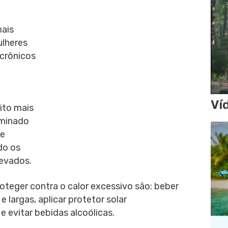
mais
ulheres
crônicos
Ví
ito mais
rminado
de
do os
evados.
oteger contra o calor excessivo são: beber
e largas, aplicar protetor solar
e evitar bebidas alcoólicas.