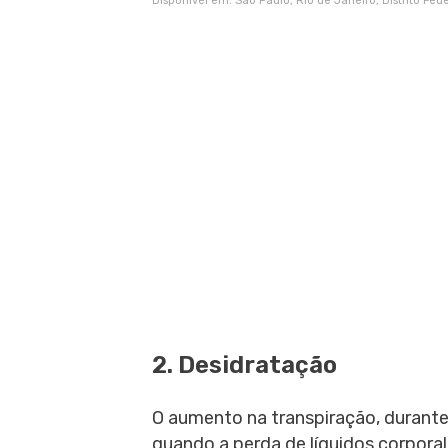
Disponível em: São Paulo, Rio de Janeiro, Distrito Fe
2. Desidratação
O aumento na transpiração, durante
quando a perda de líquidos corporal