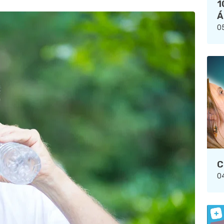
1
Á
05
C
04