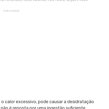
deral, Pernambuco, Bahia, Maranhão, Pará, Paraná, Sergipe e Ceará.
 o calor excessivo, pode causar a desidratação
 não é reposta por uma ingestão suficiente.