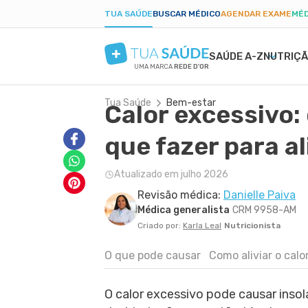
TUA SAÚDE
BUSCAR MÉDICO
AGENDAR EXAME
MÉD
SAÚDE A-Z
NUTRIÇ
UMA MARCA
REDE D'OR
Tua Saúde
Bem-estar
Calor excessivo:
SAÚDE MENTAL
SINTOMAS
DIETAS
GRAVIDEZ SAUDÁVEL
BELEZA E ESTÉTIC
DOEN
EMA
PAR
ANSIEDADE
BULAS E REMÉDIOS
LOW CARB
ALIMENTAÇÃO NA GRAVIDEZ
PELE SECA
DENG
PÓS-
que fazer para ali
DEPRESSÃO
EXAMES
JEJUM INTERMITENTE
EXERCÍCIO NA GRAVIDEZ
CICATRIZ
PRIS
TDAH
TRATAMENTOS NATURAIS
DIETA CETOGÊNICA
EXAMES DA GRAVIDEZ
ACNE
CAND
Atualizado em julho 2026
BORDERLINE
VIDA ÍNTIMA
DIETA DUKAN
DESCONFORTOS DA GRAVIDEZ
RUGAS
DIAB
Revisão médica:
Danielle Paiva
FOBIAS
SAÚDE DO HOMEM
ALER
Médica generalista
CRM 9958-AM
LONGEVIDADE
PRIMEIROS SOCORROS
ANEM
Criado por:
Karla Leal
Nutricionista
O que pode causar
Como aliviar o calo
O calor excessivo pode causar insol