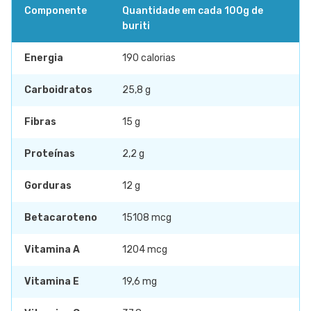
Componente
Quantidade em cada 100g de
buriti
Energia
190 calorias
Carboidratos
25,8 g
Fibras
15 g
Proteínas
2,2 g
Gorduras
12 g
Betacaroteno
15108 mcg
Vitamina A
1204 mcg
Vitamina E
19,6 mg