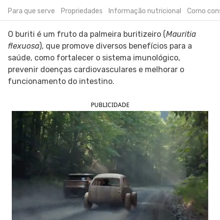
Para que serve
Propriedades
Informação nutricional
Como con
SIGA O TUA SAÚDE NAS REDES SOCIAIS
O buriti é um fruto da palmeira buritizeiro (
Mauritia
flexuosa
), que promove diversos benefícios para a
saúde, como fortalecer o sistema imunológico,
prevenir doenças cardiovasculares e melhorar o
funcionamento do intestino.
PUBLICIDADE