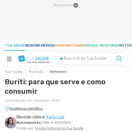
PUBLICIDADE
TUA SAÚDE
BUSCAR MÉDICO
AGENDAR EXAME
MÉDICO RESPONDE
NOTÍC
Busca IA do Tua Saúde
UMA MARCA
REDE D'OR
Tua Saúde
Nutrição
Alimentos
SAÚDE A-Z
Buriti: para que serve e como
consumir
NUTRIÇÃO
Atualizado em dezembro 2024
GRAVIDEZ
Evidência científica
Revisão clínica:
Karla Leal
Nutricionista
CRN-4 10100509
BEM-ESTAR
Criado por:
Equipe Editorial do Tua Saúde