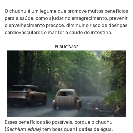
SIGA O TUA SAÚDE NAS REDES SOCIAIS
O chuchu é um legume que promove muitos benefícios
para a saúde, como ajudar no emagrecimento, prevenir
o envelhecimento precoce, diminuir o risco de doenças
cardiovasculares e manter a saúde do intestino.
PUBLICIDADE
Esses benefícios são possíveis, porque o chuchu
(
Sechium edule)
tem boas quantidades de água,