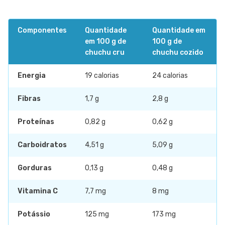
Componentes
Quantidade
Quantidade em
em 100 g de
100 g de
chuchu cru
chuchu cozido
Energia
19 calorias
24 calorias
Fibras
1,7 g
2,8 g
Proteínas
0,82 g
0,62 g
Carboidratos
4,51 g
5,09 g
Gorduras
0,13 g
0,48 g
Vitamina C
7,7 mg
8 mg
Potássio
125 mg
173 mg