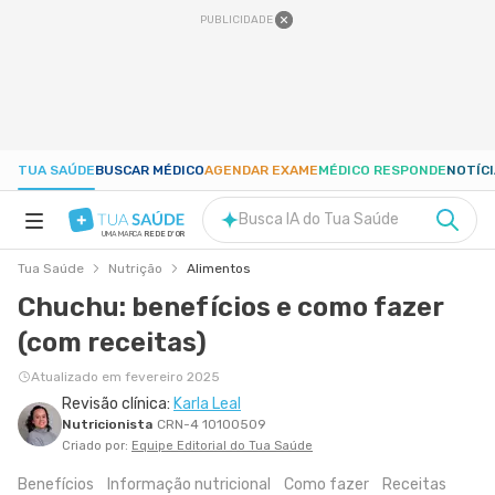
PUBLICIDADE
TUA SAÚDE
BUSCAR MÉDICO
AGENDAR EXAME
MÉDICO RESPONDE
NOTÍC
Busca IA do Tua Saúde
UMA MARCA
REDE D'OR
Tua Saúde
Nutrição
Alimentos
SAÚDE A-Z
Chuchu: benefícios e como fazer
(com receitas)
NUTRIÇÃO
Atualizado em fevereiro 2025
Revisão clínica:
Karla Leal
GRAVIDEZ
Nutricionista
CRN-4 10100509
Criado por:
Equipe Editorial do Tua Saúde
BEM-ESTAR
Benefícios
Informação nutricional
Como fazer
Receitas