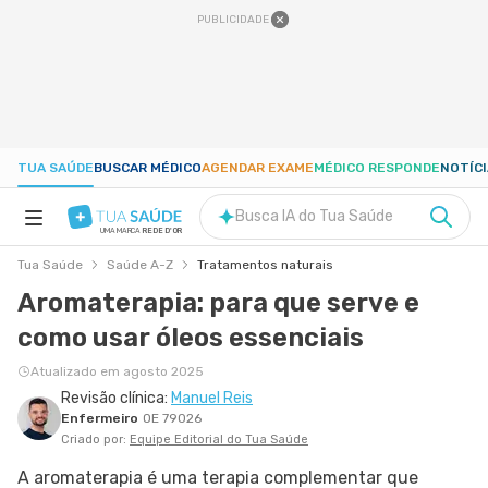
PUBLICIDADE
TUA SAÚDE
BUSCAR MÉDICO
AGENDAR EXAME
MÉDICO RESPONDE
NOTÍC
Busca IA do Tua Saúde
UMA MARCA
REDE D'OR
Tua Saúde
Saúde A-Z
Tratamentos naturais
SAÚDE A-Z
Aromaterapia: para que serve e
como usar óleos essenciais
NUTRIÇÃO
Atualizado em agosto 2025
Revisão clínica:
Manuel Reis
GRAVIDEZ
Enfermeiro
OE 79026
Criado por:
Equipe Editorial do Tua Saúde
BEM-ESTAR
A aromaterapia é uma terapia complementar que