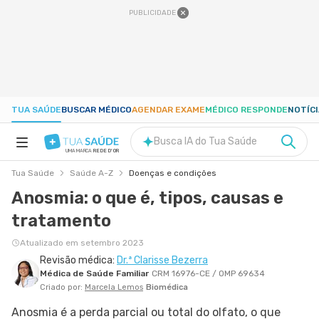
PUBLICIDADE
TUA SAÚDE
BUSCAR MÉDICO
AGENDAR EXAME
MÉDICO RESPONDE
NOTÍC
Busca IA do Tua Saúde
UMA MARCA
REDE D'OR
Tua Saúde
Saúde A-Z
Doenças e condições
SAÚDE A-Z
Anosmia: o que é, tipos, causas e
tratamento
NUTRIÇÃO
Atualizado em setembro 2023
Revisão médica:
Dr.ª Clarisse Bezerra
GRAVIDEZ
Médica de Saúde Familiar
CRM 16976-CE / OMP 69634
Criado por:
Marcela Lemos
Biomédica
BEM-ESTAR
Anosmia é a perda parcial ou total do olfato, o que