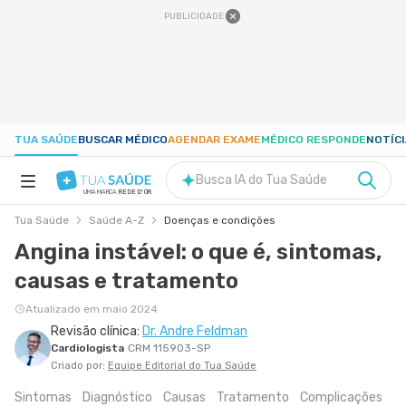
PUBLICIDADE
TUA SAÚDE
BUSCAR MÉDICO
AGENDAR EXAME
MÉDICO RESPONDE
NOTÍC
Busca IA do Tua Saúde
UMA MARCA
REDE D'OR
Tua Saúde
Saúde A-Z
Doenças e condições
SAÚDE A-Z
Angina instável: o que é, sintomas,
causas e tratamento
NUTRIÇÃO
Atualizado em maio 2024
Revisão clínica:
Dr. Andre Feldman
GRAVIDEZ
Cardiologista
CRM 115903-SP
Criado por:
Equipe Editorial do Tua Saúde
BEM-ESTAR
Sintomas
Diagnóstico
Causas
Tratamento
Complicações