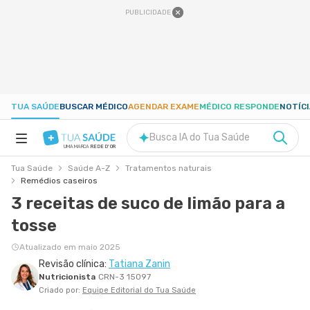
PUBLICIDADE
TUA SAÚDE
BUSCAR MÉDICO
AGENDAR EXAME
MÉDICO RESPONDE
NOTÍC
Busca IA do Tua Saúde
UMA MARCA
REDE D'OR
Tua Saúde
Saúde A-Z
Tratamentos naturais
SAÚDE A-Z
Remédios caseiros
3 receitas de suco de limão para a
NUTRIÇÃO
tosse
Atualizado em maio 2025
GRAVIDEZ
Revisão clínica:
Tatiana Zanin
Nutricionista
CRN-3 15097
Criado por:
Equipe Editorial do Tua Saúde
BEM-ESTAR