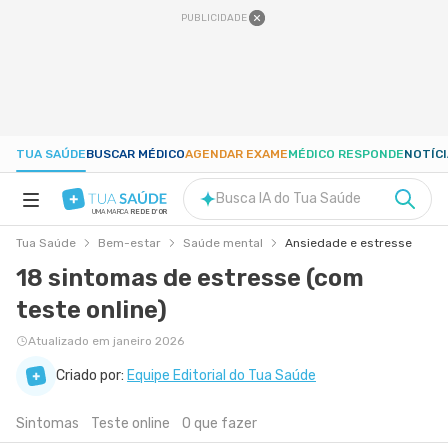
PUBLICIDADE
TUA SAÚDE
BUSCAR MÉDICO
AGENDAR EXAME
MÉDICO RESPONDE
NOTÍC
Busca IA do Tua Saúde
UMA MARCA
REDE D'OR
Tua Saúde
Bem-estar
Saúde mental
Ansiedade e estresse
SAÚDE A-Z
18 sintomas de estresse (com
teste online)
NUTRIÇÃO
Atualizado em janeiro 2026
GRAVIDEZ
Criado por:
Equipe Editorial do Tua Saúde
Sintomas
Teste online
O que fazer
BEM-ESTAR