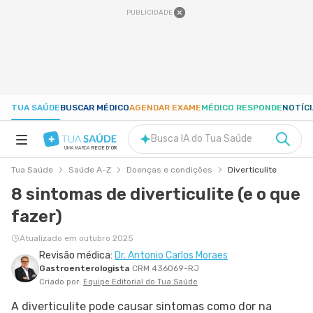
PUBLICIDADE
TUA SAÚDE
BUSCAR MÉDICO
AGENDAR EXAME
MÉDICO RESPONDE
NOTÍC
Busca IA do Tua Saúde
UMA MARCA
REDE D'OR
Tua Saúde
Saúde A-Z
Doenças e condições
Diverticulite
SAÚDE A-Z
8 sintomas de diverticulite (e o que
fazer)
NUTRIÇÃO
Atualizado em outubro 2025
Revisão médica:
Dr. Antonio Carlos Moraes
GRAVIDEZ
Gastroenterologista
CRM 436069-RJ
Criado por:
Equipe Editorial do Tua Saúde
BEM-ESTAR
A diverticulite pode causar sintomas como dor na