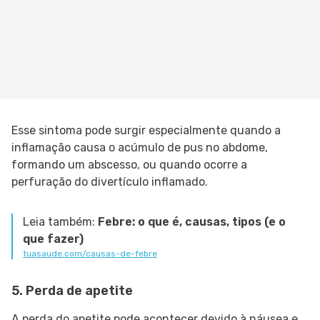
Esse sintoma pode surgir especialmente quando a
inflamação causa o acúmulo de pus no abdome,
formando um abscesso, ou quando ocorre a
perfuração do divertículo inflamado.
Leia também:
Febre: o que é, causas, tipos (e o
que fazer)
tuasaude.com/causas-de-febre
5. Perda de apetite
A perda do apetite pode acontecer devido à náusea e