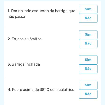
Sim
1.
Dor no lado esquerdo da barriga que
não passa
Não
Sim
2.
Enjoos e vômitos
Não
Sim
3.
Barriga inchada
Não
Sim
4.
Febre acima de 38º C com calafrios
Não