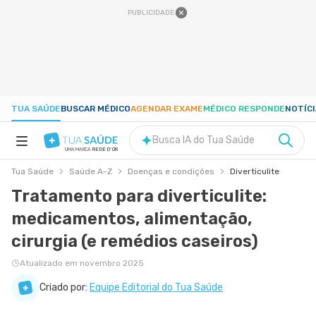
PUBLICIDADE
TUA SAÚDE
BUSCAR MÉDICO
AGENDAR EXAME
MÉDICO RESPONDE
NOTÍC
Busca IA do Tua Saúde
UMA MARCA
REDE D'OR
Tua Saúde
Saúde A-Z
Doenças e condições
Diverticulite
SAÚDE A-Z
Tratamento para diverticulite:
medicamentos, alimentação,
NUTRIÇÃO
cirurgia (e remédios caseiros)
GRAVIDEZ
Atualizado em novembro 2025
Criado por:
Equipe Editorial do Tua Saúde
BEM-ESTAR