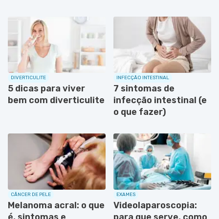
DIVERTICULITE
INFECÇÃO INTESTINAL
5 dicas para viver
7 sintomas de
bem com diverticulite
infecção intestinal (e
o que fazer)
CÂNCER DE PELE
EXAMES
Melanoma acral: o que
Videolaparoscopia:
é, sintomas e
para que serve, como