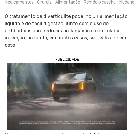
Medicamentos
Cirurgia
Alimentação
Remédio caseiro
Mudança
SIGA O TUA SAÚDE NAS REDES SOCIAIS
O tratamento da diverticulite pode incluir alimentação
líquida e de fácil digestão, junto com o uso de
antibióticos para reduzir a inflamação e controlar a
infecção, podendo, em muitos casos, ser realizado em
casa.
PUBLICIDADE