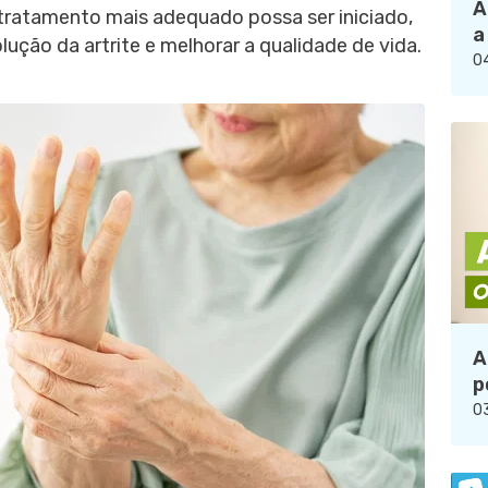
A
o tratamento mais adequado possa ser iniciado,
a
olução da artrite e melhorar a qualidade de vida.
04
A
p
03