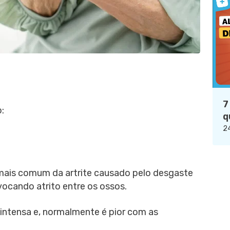
7
:
q
24
 mais comum da artrite causado pelo desgaste
vocando atrito entre os ossos.
 intensa e, normalmente é pior com as