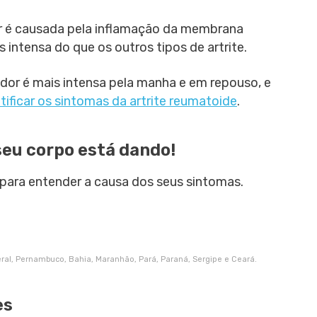
or é causada pela inflamação da membrana
s intensa do que os outros tipos de artrite.
a dor é mais intensa pela manha e em repouso, e
tificar os sintomas da artrite reumatoide
.
seu corpo está dando!
para entender a causa dos seus sintomas.
deral, Pernambuco, Bahia, Maranhão, Pará, Paraná, Sergipe e Ceará.
es