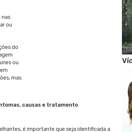
e
o nas
ar ou
ações do
lagem
Ví
munes ou
 em
ções, mas
 sintomas, causas e tratamento
antes, é importante que seja identificada a