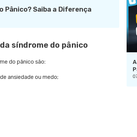
 Pânico? Saiba a Diferença
 da síndrome do pânico
me do pânico são:
A
P
 de ansiedade ou medo;
07