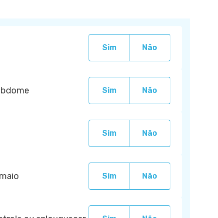
Sim
Não
 abdome
Sim
Não
Sim
Não
smaio
Sim
Não