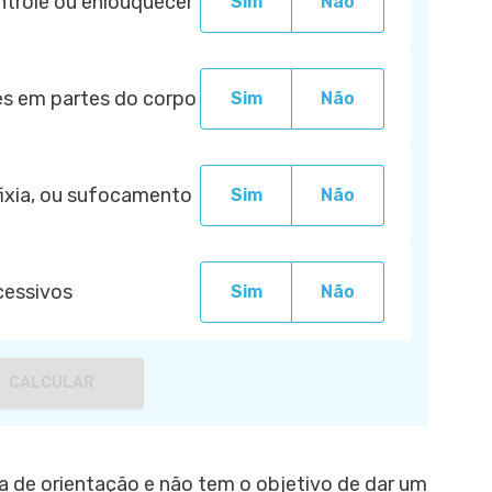
ntrole ou enlouquecer
Sim
Não
s em partes do corpo
Sim
Não
fixia, ou sufocamento
Sim
Não
cessivos
Sim
Não
CALCULAR
 de orientação e não tem o objetivo de dar um