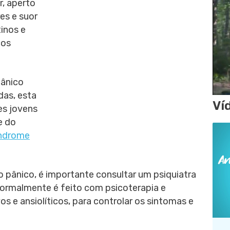
, aperto
es e suor
tinos e
cos
pânico
as, esta
Ví
s jovens
e do
índrome
 pânico, é importante consultar um psiquiatra
normalmente é feito com psicoterapia e
 e ansiolíticos, para controlar os sintomas e