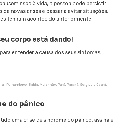
ausem risco à vida, a pessoa pode persistir
e novas crises e passar a evitar situações,
ises tenham acontecido anteriormente.
seu corpo está dando!
para entender a causa dos seus sintomas.
deral, Pernambuco, Bahia, Maranhão, Pará, Paraná, Sergipe e Ceará.
me do pânico
tido uma crise de síndrome do pânico, assinale