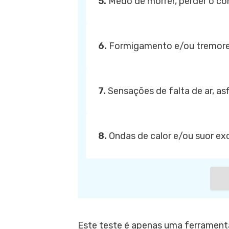
5.
Medo de morrer, perder o co
6.
Formigamento e/ou tremore
7.
Sensações de falta de ar, as
8.
Ondas de calor e/ou suor ex
Este teste é apenas uma ferramenta