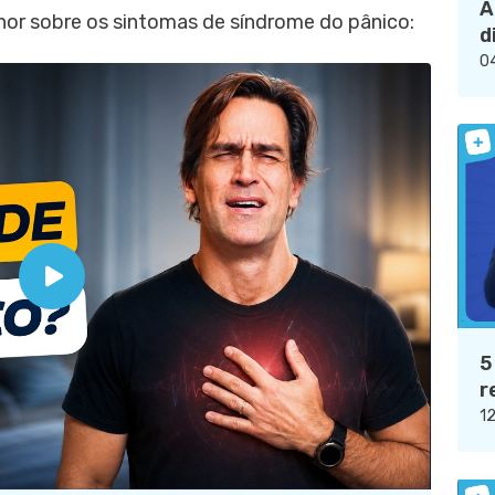
A
lhor sobre os sintomas de síndrome do pânico:
d
04
5
r
12