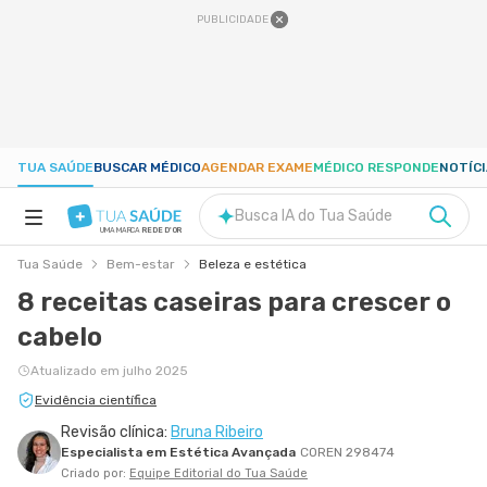
PUBLICIDADE
TUA SAÚDE
BUSCAR MÉDICO
AGENDAR EXAME
MÉDICO RESPONDE
NOTÍC
Busca IA do Tua Saúde
UMA MARCA
REDE D'OR
Tua Saúde
Bem-estar
Beleza e estética
SAÚDE A-Z
8 receitas caseiras para crescer o
cabelo
NUTRIÇÃO
Atualizado em julho 2025
GRAVIDEZ
Evidência científica
Revisão clínica:
Bruna Ribeiro
Especialista em Estética Avançada
COREN 298474
BEM-ESTAR
Criado por:
Equipe Editorial do Tua Saúde