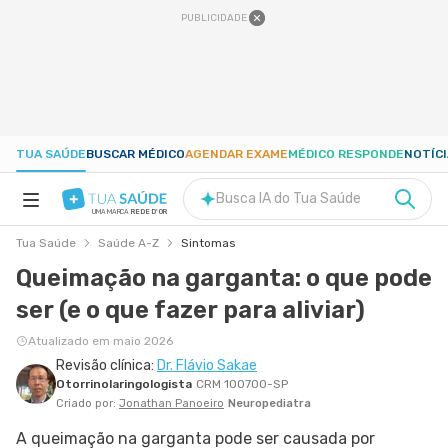
PUBLICIDADE
TUA SAÚDE
BUSCAR MÉDICO
AGENDAR EXAME
MÉDICO RESPONDE
NOTÍC
Busca IA do Tua Saúde
UMA MARCA
REDE D'OR
Tua Saúde
Saúde A-Z
Sintomas
SAÚDE A-Z
Queimação na garganta: o que pode
ser (e o que fazer para aliviar)
NUTRIÇÃO
Atualizado em maio 2026
Revisão clínica:
Dr. Flávio Sakae
GRAVIDEZ
Otorrinolaringologista
CRM 100700-SP
Criado por:
Jonathan Panoeiro
Neuropediatra
BEM-ESTAR
A queimação na garganta pode ser causada por