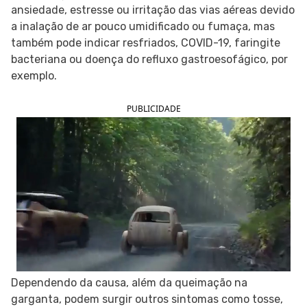
ansiedade, estresse ou irritação das vias aéreas devido
SIGA O TUA SAÚDE NAS REDES SOCIAIS
a inalação de ar pouco umidificado ou fumaça, mas
também pode indicar resfriados, COVID-19, faringite
bacteriana ou doença do refluxo gastroesofágico, por
exemplo.
PUBLICIDADE
Dependendo da causa, além da queimação na
garganta, podem surgir outros sintomas como tosse,