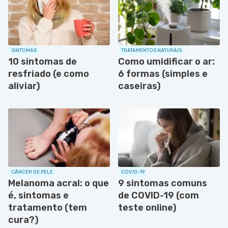
SINTOMAS
TRATAMENTOS NATURAIS
10 sintomas de
Como umidificar o ar:
resfriado (e como
6 formas (simples e
aliviar)
caseiras)
CÂNCER DE PELE
COVID-19
Melanoma acral: o que
9 sintomas comuns
é, sintomas e
de COVID-19 (com
tratamento (tem
teste online)
cura?)