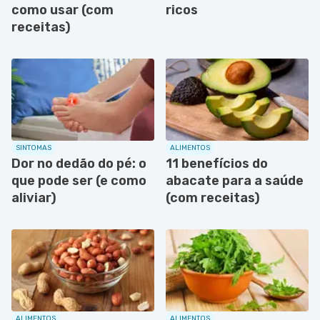
como usar (com
ricos
receitas)
SINTOMAS
ALIMENTOS
Dor no dedão do pé: o
11 benefícios do
que pode ser (e como
abacate para a saúde
aliviar)
(com receitas)
ALIMENTOS
ALIMENTOS