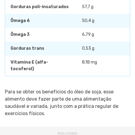
Gorduras poli-insaturados
57,7 g
Ômega 6
50,4 g
Ômega 3
6,79 g
Gorduras trans
0,53 g
Vitamina E (alfa-
8,18 mg
tocoferol)
Para se obter os benefícios do óleo de soja, esse
alimento deve fazer parte de uma alimentação
saudável e variada, junto com a prática regular de
exercícios físicos.