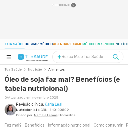
PUBLICIDADE
TUA SAÚDE
BUSCAR MÉDICO
AGENDAR EXAME
MÉDICO RESPONDE
NOTÍC
Busca IA do Tua Saúde
UMA MARCA
REDE D'OR
Tua Saúde
Nutrição
Alimentos
SAÚDE A-Z
Óleo de soja faz mal? Benefícios (e
tabela nutricional)
NUTRIÇÃO
Atualizado em novembro 2025
Revisão clínica:
Karla Leal
GRAVIDEZ
Nutricionista
CRN-4 10100509
Criado por:
Marcela Lemos
Biomédica
BEM-ESTAR
Faz mal?
Benefícios
Informação nutricional
Como consumir
P