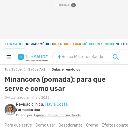
PUBLICIDADE
TUA SAÚDE
BUSCAR MÉDICO
AGENDAR EXAME
MÉDICO RESPONDE
NOTÍC
Busca IA do Tua Saúde
UMA MARCA
REDE D'OR
Tua Saúde
Saúde A-Z
Bulas e remédios
SAÚDE A-Z
Minancora (pomada): para que
serve e como usar
NUTRIÇÃO
Atualizado em maio 2026
Revisão clínica:
Flávia Costa
GRAVIDEZ
Farmacêutica
Criado por:
Equipe Editorial do Tua Saúde
BEM-ESTAR
Para que serve
Como usar
Desodorante
Creme
Efeitos colat