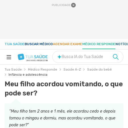
PUBLICIDADE
TUA SAÚDE
BUSCAR MÉDICO
AGENDAR EXAME
MÉDICO RESPONDE
NOTÍC
Busca IA do Tua Saúde
UMA MARCA
REDE D'OR
Tua Saúde
Médico Responde
Saúde A-Z
Saúde do bebê
SAÚDE A-Z
Infância e adolescência
Meu filho acordou vomitando, o que
NUTRIÇÃO
pode ser?
GRAVIDEZ
“Meu filho tem 2 anos e 1 mês, ele acordou cedo e depois
tomou o mingau e dormiu, mas acordou vomitando, o que
BEM-ESTAR
pode ser?”