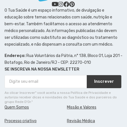
O Tua Saúde é um espaço informativo, de divulgação e
educação sobre temas relacionados com saúde, nutrição e
bem-estar. Também facilitamos o acesso ao atendimento
médico personalizado. As informações publicadas não devem
ser utilizadas como substituto ao diagnóstico ou tratamento
especializado, e não dispensam a consulta com um médico.
Endereço:
Rua Voluntários da Pátria, n° 138, Bloco 01, Loja 201 -
Botafogo, Rio de Janeiro/RJ - CEP: 22270-010
SE INSCREVA NA NOSSA NEWSLETTER
Inscrever
Ao clicar Inscrever" você aceita a nossa Política de Privacidade e
autoriza receber dicas e novidades do Tua Saúde e dos parceiros do
grupo Rede D'Or."
Quem Somos
Missão e Valores
Processo criativo
Revisão Médica