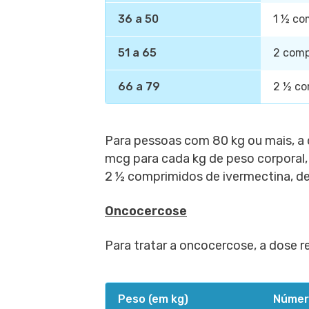
36 a 50
1 ½ co
51 a 65
2 comp
66 a 79
2 ½ co
Para pessoas com 80 kg ou mais, a
mcg para cada kg de peso corporal,
2 ½ comprimidos de ivermectina, d
Oncocercose
Para tratar a oncocercose, a dose 
Peso (em kg)
Númer