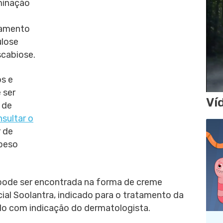
iminação
tamento
ulose
scabiose.
os e
 ser
Ví
 de
sultar o
r de
 peso
pode ser encontrada na forma de creme
al Soolantra, indicado para o tratamento da
do com indicação do dermatologista.