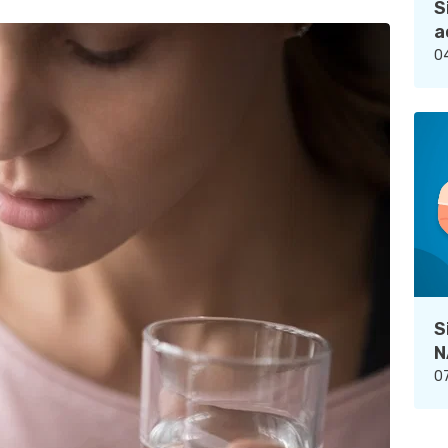
S
a
04
S
N
07