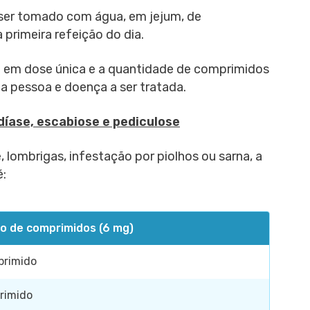
ser tomado com água, em jejum, de
 primeira refeição do dia.
 em dose única e a quantidade de comprimidos
a pessoa e doença a ser tratada.
idíase, escabiose e pediculose
se, lombrigas, infestação por piolhos ou sarna, a
é:
o de comprimidos (6 mg)
primido
rimido