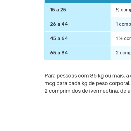
15 a 25
½ com
26 a 44
1 comp
45 a 64
1 ½ co
65 a 84
2 comp
Para pessoas com 85 kg ou mais, a
mcg para cada kg de peso corporal,
2 comprimidos de ivermectina, de 