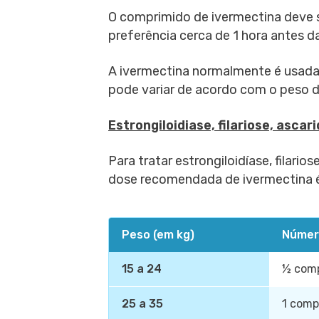
O comprimido de ivermectina deve 
preferência cerca de 1 hora antes da
A ivermectina normalmente é usada
pode variar de acordo com o peso d
Estrongiloidiase, filariose, ascar
Para tratar estrongiloidíase, filario
dose recomendada de ivermectina 
Peso (em kg)
Númer
15 a 24
½ com
25 a 35
1 comp