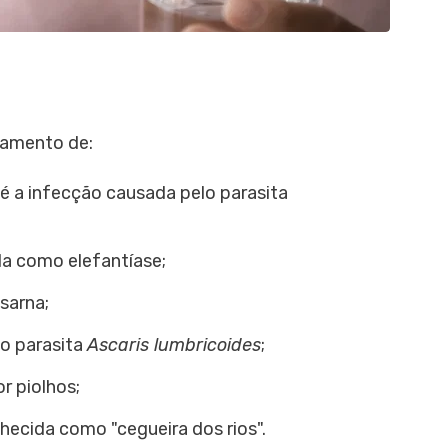
tamento de:
é a infecção causada pelo parasita
a como elefantíase;
sarna;
lo parasita
Ascaris lumbricoides
;
or piolhos;
ecida como "cegueira dos rios".