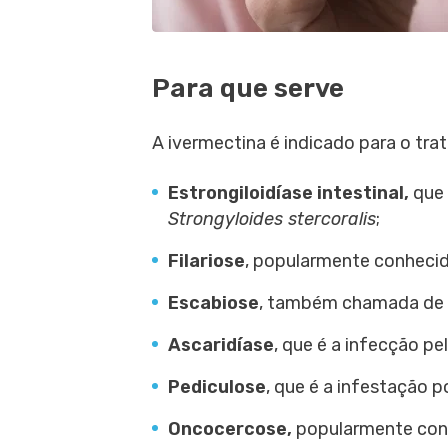
Para que serve
A ivermectina é indicado para o tra
Estrongiloidíase intestinal,
que 
Strongyloides stercoralis
;
Filariose
, popularmente conhecid
Escabiose
, também chamada de 
Ascaridíase
, que é a infecção pe
Pediculose
, que é a infestação p
Oncocercose,
popularmente conh