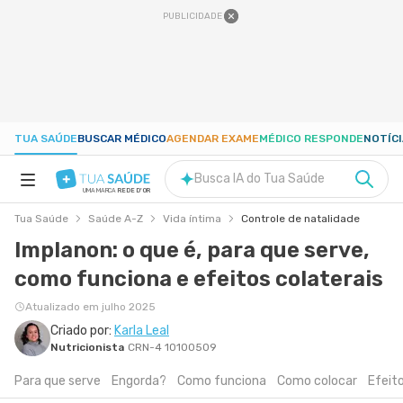
PUBLICIDADE
TUA SAÚDE
BUSCAR MÉDICO
AGENDAR EXAME
MÉDICO RESPONDE
NOTÍC
Busca IA do Tua Saúde
UMA MARCA
REDE D'OR
Tua Saúde
Saúde A-Z
Vida íntima
Controle de natalidade
SAÚDE A-Z
Implanon: o que é, para que serve,
como funciona e efeitos colaterais
NUTRIÇÃO
Atualizado em julho 2025
GRAVIDEZ
Criado por:
Karla Leal
Nutricionista
CRN-4 10100509
Para que serve
Engorda?
Como funciona
Como colocar
Efeito
BEM-ESTAR