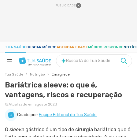
PUBLICIDADE
TUA SAÚDE
BUSCAR MÉDICO
AGENDAR EXAME
MÉDICO RESPONDE
NOTÍC
Busca IA do Tua Saúde
UMA MARCA
REDE D'OR
Tua Saúde
Nutrição
Emagrecer
SAÚDE A-Z
Bariátrica sleeve: o que é,
vantagens, riscos e recuperação
NUTRIÇÃO
Atualizado em agosto 2023
GRAVIDEZ
Criado por:
Equipe Editorial do Tua Saúde
O
sleeve
gástrico é um tipo de cirurgia bariátrica que é
BEM-ESTAR
feita com o objetivo de tratar a obesidade. A cirurgia,