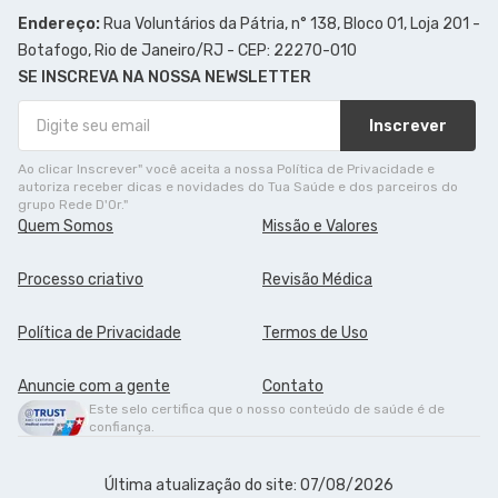
Endereço:
Rua Voluntários da Pátria, n° 138, Bloco 01, Loja 201 -
Botafogo, Rio de Janeiro/RJ - CEP: 22270-010
SE INSCREVA NA NOSSA NEWSLETTER
Inscrever
Ao clicar Inscrever" você aceita a nossa Política de Privacidade e
autoriza receber dicas e novidades do Tua Saúde e dos parceiros do
grupo Rede D'Or."
Quem Somos
Missão e Valores
Processo criativo
Revisão Médica
Política de Privacidade
Termos de Uso
Anuncie com a gente
Contato
Este selo certifica que o nosso conteúdo de saúde é de
confiança.
Última atualização do site: 07/08/2026