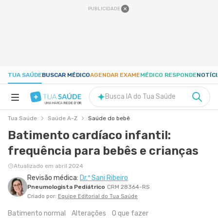
PUBLICIDADE
TUA SAÚDE
BUSCAR MÉDICO
AGENDAR EXAME
MÉDICO RESPONDE
NOTÍC
Busca IA do Tua Saúde
UMA MARCA
REDE D'OR
Tua Saúde
Saúde A-Z
Saúde do bebê
SAÚDE A-Z
Batimento cardíaco infantil:
frequência para bebês e crianças
NUTRIÇÃO
Atualizado em abril 2024
Revisão médica:
Dr.ª Sani Ribeiro
GRAVIDEZ
Pneumologista Pediátrico
CRM 28364-RS
Criado por:
Equipe Editorial do Tua Saúde
BEM-ESTAR
Batimento normal
Alterações
O que fazer