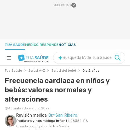
PUBLICIDAD
TUA SAÚDE
MÉDICO RESPONDE
NOTICIAS
Búsqueda IA de Tua Saúde
UNA MARCA DE
REDE D'OR
Tua Saúde
Salud A-Z
Salud del bebé
0 a 2 años
SALUD A-Z
Frecuencia cardiaca en niños y
bebés: valores normales y
NUTRICIÓN
alteraciones
EMBARAZO
Actualizado en julio 2022
Revisión médica:
Dr.ª Sani Ribeiro
Pediatra y neumóloga infantil
28364-RS
BIENESTAR
Creado por:
Equipo de Tua Saúde