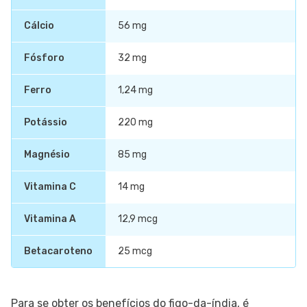
Cálcio
56 mg
Fósforo
32 mg
Ferro
1,24 mg
Potássio
220 mg
Magnésio
85 mg
Vitamina C
14 mg
Vitamina A
12,9 mcg
Betacaroteno
25 mcg
Para se obter os benefícios do figo-da-índia, é