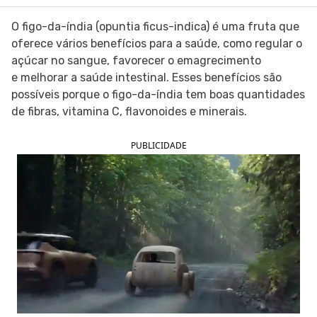
SIGA O TUA SAÚDE NAS REDES SOCIAIS
O figo-da-índia (opuntia ficus-indica) é uma fruta que
oferece vários benefícios para a saúde, como regular o
açúcar no sangue, favorecer o emagrecimento
e melhorar a saúde intestinal. Esses benefícios são
possíveis porque o figo-da-índia tem boas quantidades
de fibras, vitamina C, flavonoides e minerais.
PUBLICIDADE