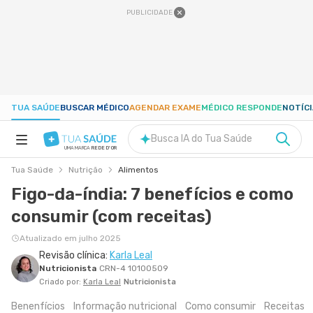
PUBLICIDADE
TUA SAÚDE
BUSCAR MÉDICO
AGENDAR EXAME
MÉDICO RESPONDE
NOTÍC
Busca IA do Tua Saúde
UMA MARCA
REDE D'OR
Tua Saúde
Nutrição
Alimentos
SAÚDE A-Z
Figo-da-índia: 7 benefícios e como
consumir (com receitas)
NUTRIÇÃO
Atualizado em julho 2025
Revisão clínica:
Karla Leal
GRAVIDEZ
Nutricionista
CRN-4 10100509
Criado por:
Karla Leal
Nutricionista
BEM-ESTAR
Benenfícios
Informação nutricional
Como consumir
Receitas