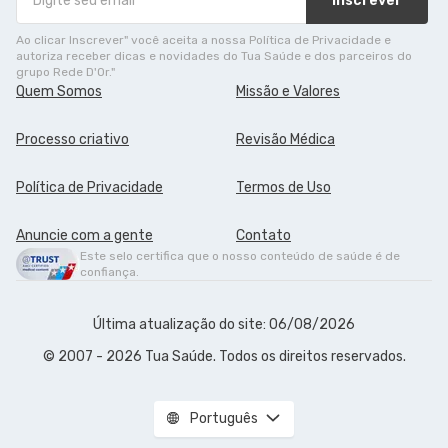
Inscrever
Ao clicar Inscrever" você aceita a nossa Política de Privacidade e
autoriza receber dicas e novidades do Tua Saúde e dos parceiros do
grupo Rede D'Or."
Quem Somos
Missão e Valores
Processo criativo
Revisão Médica
Política de Privacidade
Termos de Uso
Anuncie com a gente
Contato
Este selo certifica que o nosso conteúdo de saúde é de
confiança.
Última atualização do site: 06/08/2026
© 2007 - 2026 Tua Saúde. Todos os direitos reservados.
Português