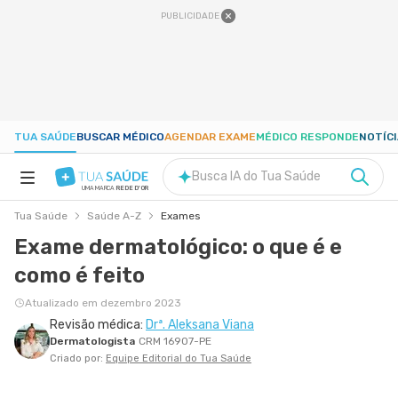
PUBLICIDADE
TUA SAÚDE
BUSCAR MÉDICO
AGENDAR EXAME
MÉDICO RESPONDE
NOTÍC
Busca IA do Tua Saúde
UMA MARCA
REDE D'OR
Tua Saúde
Saúde A-Z
Exames
SAÚDE A-Z
Exame dermatológico: o que é e
como é feito
NUTRIÇÃO
Atualizado em dezembro 2023
Revisão médica:
Drª. Aleksana Viana
GRAVIDEZ
Dermatologista
CRM 16907-PE
Criado por:
Equipe Editorial do Tua Saúde
BEM-ESTAR