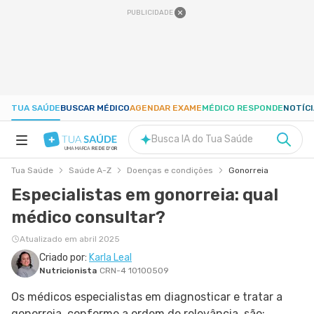
PUBLICIDADE
TUA SAÚDE
BUSCAR MÉDICO
AGENDAR EXAME
MÉDICO RESPONDE
NOTÍC
Busca IA do Tua Saúde
UMA MARCA
REDE D'OR
Tua Saúde
Saúde A-Z
Doenças e condições
Gonorreia
SAÚDE A-Z
Especialistas em gonorreia: qual
médico consultar?
NUTRIÇÃO
Atualizado em abril 2025
GRAVIDEZ
Criado por:
Karla Leal
Nutricionista
CRN-4 10100509
Os médicos especialistas em diagnosticar e tratar a
BEM-ESTAR
gonorreia, conforme a ordem de relevância, são: