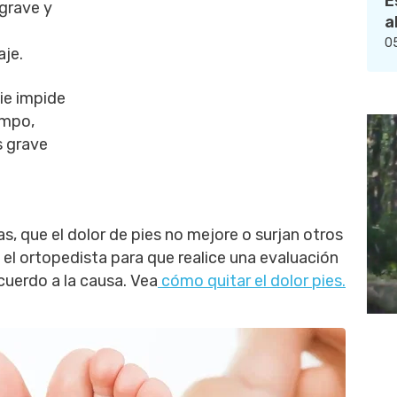
E
grave y
a
05
aje.
ie impide
empo,
s grave
, que el dolor de pies no mejore o surjan otros
el ortopedista para que realice una evaluación
acuerdo a la causa. Vea
cómo quitar el dolor pies.