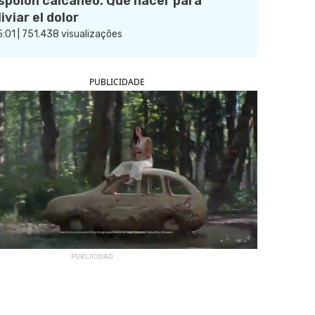
spolón calcáneo: Qué hacer para
liviar el dolor
:01 | 751.438 visualizações
PUBLICIDADE