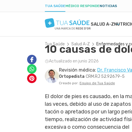
TUA SAÚDE
MÉDICO RESPONDE
NOTICIAS
SALUD A-Z
NUTRIC
UNA MARCA DE
REDE D'OR
Tua Saúde
Salud A-Z
Enfermedades y c
10 causas de dol
SALUD MENTAL
SÍNTOMAS
DIETAS
EMBARAZO SALUDABLE
BELLEZA Y ESTÉT
ENFE
BAJA
PAR
ANSIEDAD
PROSPECTO DE MEDICAMENTOS
DIETA BAJA EN CARBOHIDRATOS
ALIMENTACIÓN EN EL EMBARAZO
TATUAJES
CAND
POSP
Actualizado en junio 2026
DEPRESIÓN
EXÁMENES
AYUNO INTERMITENTE
EJERCICIO EN EL EMBARAZO
FORÚNCULO
GAST
Revisión médica:
Dr. Francisco V
TRASTORNO OBSESIVO COMPULSIVO
TRATAMIENTOS NATURALES
DIETA CETOGÉNICA
EXÁMENES EN EL EMBARAZO
CICATRIZ
PARÁ
Ortopedista
CRM.RJ 52.92679-5
TDAH
VIDA ÍNTIMA
DIETA DUKAN
PROBLEMAS Y MALESTAR EN EL
PIEL SECA
INFE
Creado por:
Equipo de Tua Saúde
BORDERLINE
SALUD MASCULINA
EMBARAZO
COLE
PRIMEROS AUXILIOS
DIAB
El dolor de pies es causado, en la m
las veces, debido al uso de zapatos
tacón o apretados por un largo per
tiempo, realización de actividad fís
excesiva o como consecuencia del