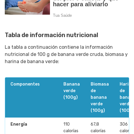
Tabla de información nutricional
La tabla a continuación contiene la información
nutricional de 100 g de banana verde cruda, biomasa y
harina de banana verde:
Componentes
Banana
Biomasa
Harina
verde
de
de
(100g)
banana
banan
verde
verde
(100g)
(100g)
Energía
110
67,8
306
calorías
calorías
caloría