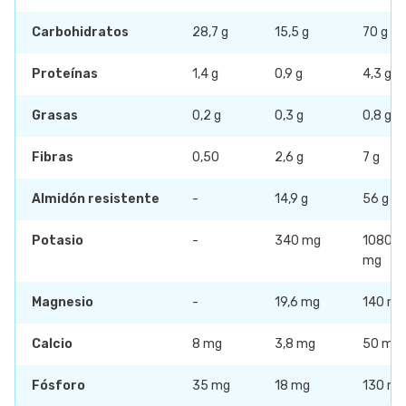
Carbohidratos
28,7 g
15,5 g
70 g
Proteínas
1,4 g
0,9 g
4,3 g
Grasas
0,2 g
0,3 g
0,8 g
Fibras
0,50
2,6 g
7 g
Almidón resistente
-
14,9 g
56 g
Potasio
-
340 mg
1080
mg
Magnesio
-
19,6 mg
140 mg
Calcio
8 mg
3,8 mg
50 mg
Fósforo
35 mg
18 mg
130 mg