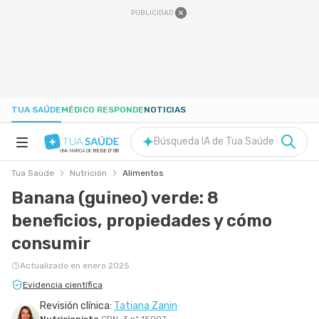
PUBLICIDAD
TUA SAÚDE
MÉDICO RESPONDE
NOTICIAS
Búsqueda IA de Tua Saúde
UNA MARCA DE
REDE D'OR
Tua Saúde
Nutrición
Alimentos
SALUD A-Z
Banana (guineo) verde: 8
beneficios, propiedades y cómo
NUTRICIÓN
consumir
EMBARAZO
Actualizado en enero 2025
Evidencia científica
BIENESTAR
Revisión clínica:
Tatiana Zanin