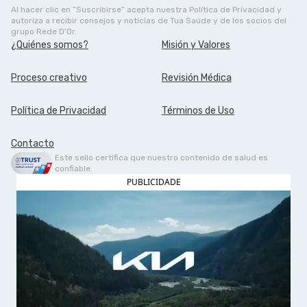
Al hacer clic en ”Suscribirse” acepta nuestra Política de Privacidad y
autoriza a recibir consejos y noticias de Tua Saúde y de los socios del
grupo Rede D'Or.
¿Quiénes somos?
Misión y Valores
Proceso creativo
Revisión Médica
Política de Privacidad
Términos de Uso
Contacto
Este sello certifica que nuestro contenido de salud es
confiable.
PUBLICIDADE