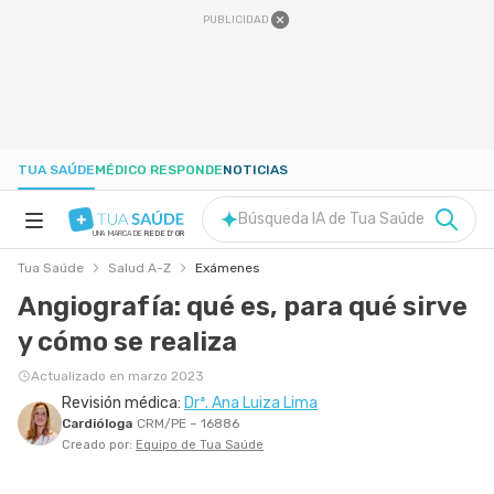
PUBLICIDAD
TUA SAÚDE
MÉDICO RESPONDE
NOTICIAS
Búsqueda IA de Tua Saúde
UNA MARCA DE
REDE D'OR
Tua Saúde
Salud A-Z
Exámenes
SALUD A-Z
Angiografía: qué es, para qué sirve
y cómo se realiza
NUTRICIÓN
Actualizado en marzo 2023
Revisión médica:
Drª. Ana Luiza Lima
EMBARAZO
Cardióloga
CRM/PE – 16886
Creado por:
Equipo de Tua Saúde
BIENESTAR