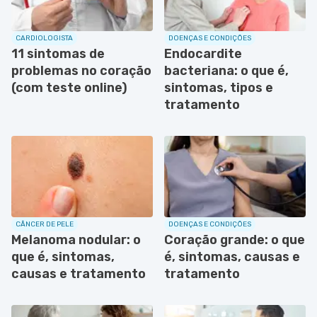
CARDIOLOGISTA
DOENÇAS E CONDIÇÕES
11 sintomas de
Endocardite
problemas no coração
bacteriana: o que é,
(com teste online)
sintomas, tipos e
tratamento
CÂNCER DE PELE
DOENÇAS E CONDIÇÕES
Melanoma nodular: o
Coração grande: o que
que é, sintomas,
é, sintomas, causas e
causas e tratamento
tratamento