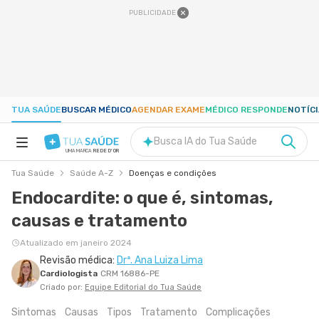
PUBLICIDADE
TUA SAÚDE
BUSCAR MÉDICO
AGENDAR EXAME
MÉDICO RESPONDE
NOTÍC
Busca IA do Tua Saúde
UMA MARCA
REDE D'OR
Tua Saúde
Saúde A-Z
Doenças e condições
SAÚDE A-Z
Endocardite: o que é, sintomas,
causas e tratamento
NUTRIÇÃO
Atualizado em janeiro 2024
Revisão médica:
Drª. Ana Luiza Lima
GRAVIDEZ
Cardiologista
CRM 16886-PE
Criado por:
Equipe Editorial do Tua Saúde
BEM-ESTAR
Sintomas
Causas
Tipos
Tratamento
Complicações