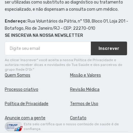
ser utilizadas como substituto ao diagnóstico ou tratamento
especializado, e não dispensam a consulta com um médico.
Endereço:
Rua Voluntários da Pátria, n° 138, Bloco 01, Loja 201 -
Botafogo, Rio de Janeiro/RJ - CEP: 22270-010
SE INSCREVA NA NOSSA NEWSLETTER
Inscrever
Ao clicar Inscrever" você aceita a nossa Política de Privacidade e
autoriza receber dicas e novidades do Tua Saúde e dos parceiros do
grupo Rede D'Or."
Quem Somos
Missão e Valores
Processo criativo
Revisão Médica
Política de Privacidade
Termos de Uso
Anuncie com a gente
Contato
Este selo certifica que o nosso conteúdo de saúde é de
confiança.