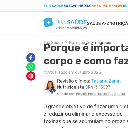
TUA SAÚDE
BUSCAR MÉDICO
AGENDAR EXAME
MÉD
SAÚDE A-Z
NUTRIÇ
UMA MARCA
REDE D'OR
Tua Saúde
Nutrição
Emagrecer
Porque é importa
SAÚDE MENTAL
SINTOMAS
DIETAS
GRAVIDEZ SAUDÁVEL
BELEZA E ESTÉTIC
DOEN
EMA
PAR
ANSIEDADE
BULAS E REMÉDIOS
LOW CARB
ALIMENTAÇÃO NA GRAVIDEZ
PELE SECA
DENG
PÓS-
corpo e como fa
DEPRESSÃO
EXAMES
JEJUM INTERMITENTE
EXERCÍCIO NA GRAVIDEZ
CICATRIZ
PRIS
TDAH
TRATAMENTOS NATURAIS
DIETA CETOGÊNICA
EXAMES DA GRAVIDEZ
ACNE
CAND
Atualizado em outubro 2023
BORDERLINE
VIDA ÍNTIMA
DIETA DUKAN
DESCONFORTOS DA GRAVIDEZ
RUGAS
DIAB
Revisão clínica:
Tatiana Zanin
FOBIAS
SAÚDE DO HOMEM
ALER
Nutricionista
CRN-3 15097
LONGEVIDADE
PRIMEIROS SOCORROS
ANEM
Criado por:
Equipe Editorial do Tua Saúde
O grande objetivo de fazer uma die
é reduzir ou eliminar o excesso de
toxinas que se acumulam no organ