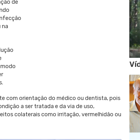
ração de
endo
infecção
u na
lução
e
Ví
m modo
er
s.
te com orientação do médico ou dentista, pois
dição a ser tratada e da via de uso,
itos colaterais como irritação, vermelhidão ou