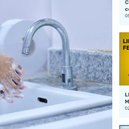
C
c
05
L
M
02