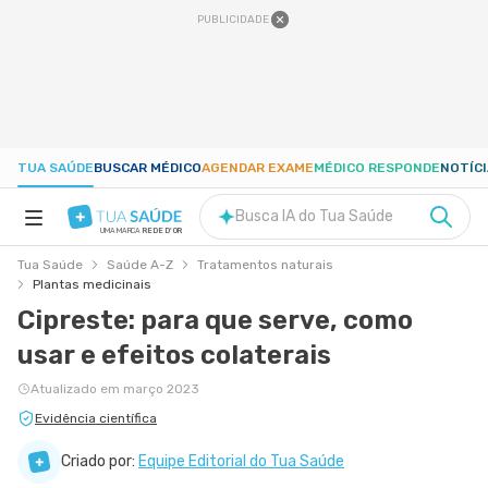
PUBLICIDADE
TUA SAÚDE
BUSCAR MÉDICO
AGENDAR EXAME
MÉDICO RESPONDE
NOTÍC
Busca IA do Tua Saúde
UMA MARCA
REDE D'OR
Tua Saúde
Saúde A-Z
Tratamentos naturais
SAÚDE A-Z
Plantas medicinais
Cipreste: para que serve, como
NUTRIÇÃO
usar e efeitos colaterais
Atualizado em março 2023
GRAVIDEZ
Evidência científica
Criado por:
Equipe Editorial do Tua Saúde
BEM-ESTAR