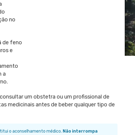
a
do
ação no
á de feno
ros e
tamento
m a
no.
onsultar um obstetra ou um profissional de
tas medicinais antes de beber qualquer tipo de
stitui o aconselhamento médico.
Não interrompa