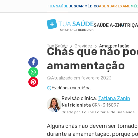
TUA SAÚDE
BUSCAR MÉDICO
AGENDAR EXAME
MÉD
SAÚDE A-Z
NUTRIÇ
UMA MARCA
REDE D'OR
Tua Saúde
Gravidez
Amamentação
Chás que não po
SAÚDE MENTAL
SINTOMAS
DIETAS
GRAVIDEZ SAUDÁVEL
BELEZA E ESTÉTIC
DOEN
EMA
PAR
ANSIEDADE
BULAS E REMÉDIOS
LOW CARB
ALIMENTAÇÃO NA GRAVIDEZ
PELE SECA
DENG
PÓS-
amamentação
DEPRESSÃO
EXAMES
JEJUM INTERMITENTE
EXERCÍCIO NA GRAVIDEZ
CICATRIZ
PRIS
TDAH
TRATAMENTOS NATURAIS
DIETA CETOGÊNICA
EXAMES DA GRAVIDEZ
ACNE
CAND
Atualizado em fevereiro 2023
BORDERLINE
VIDA ÍNTIMA
DIETA DUKAN
DESCONFORTOS DA GRAVIDEZ
RUGAS
DIAB
Evidência científica
FOBIAS
SAÚDE DO HOMEM
ALER
LONGEVIDADE
PRIMEIROS SOCORROS
ANEM
Revisão clínica:
Tatiana Zanin
Nutricionista
CRN-3 15097
Criado por:
Equipe Editorial do Tua Saúde
Alguns chás não devem ser tomado
durante a amamentação, porque p