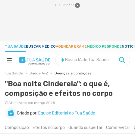
PUBLICIDADE
TUA SAÚDE
BUSCAR MÉDICO
AGENDAR EXAME
MÉDICO RESPONDE
NOTÍC
Busca IA do Tua Saúde
UMA MARCA
REDE D'OR
Tua Saúde
Saúde A-Z
Doenças e condições
SAÚDE A-Z
"Boa noite Cinderela": o que é,
composição e efeitos no corpo
NUTRIÇÃO
Atualizado em março 2025
GRAVIDEZ
Criado por:
Equipe Editorial do Tua Saúde
Composição
Efeitos no corpo
Quando suspeitar
Como evitar
BEM-ESTAR