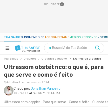
PUBLICIDADE
TUA SAÚDE
BUSCAR MÉDICO
AGENDAR EXAME
MÉDICO RESPONDE
NOTÍC
Busca IA do Tua Saúde
UMA MARCA
REDE D'OR
Tua Saúde
Gravidez
Gravidez saudável
Exames da gravidez
SAÚDE A-Z
Ultrassom obstétrico: o que é, para
que serve e como é feito
NUTRIÇÃO
Atualizado em novembro 2024
GRAVIDEZ
Criado por:
Jonathan Panoeiro
Neuropediatra
CRM 1101544-RJ
Ultrassom com doppler
Para que serve
Como é feito
Quando f
BEM-ESTAR