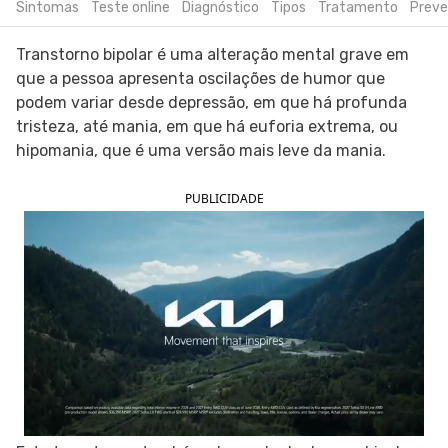
Sintomas
Teste online
Diagnóstico
Tipos
Tratamento
Prev
SIGA O TUA SAÚDE NAS REDES SOCIAIS
Transtorno bipolar é uma alteração mental grave em
que a pessoa apresenta oscilações de humor que
podem variar desde depressão, em que há profunda
tristeza, até mania, em que há euforia extrema, ou
hipomania, que é uma versão mais leve da mania.
PUBLICIDADE