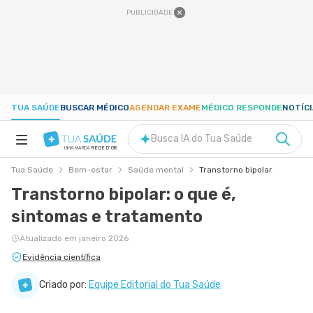
PUBLICIDADE
TUA SAÚDE
BUSCAR MÉDICO
AGENDAR EXAME
MÉDICO RESPONDE
NOTÍC
Busca IA do Tua Saúde
UMA MARCA
REDE D'OR
Tua Saúde
Bem-estar
Saúde mental
Transtorno bipolar
SAÚDE A-Z
Transtorno bipolar: o que é,
sintomas e tratamento
NUTRIÇÃO
Atualizado em janeiro 2026
GRAVIDEZ
Evidência científica
Criado por:
Equipe Editorial do Tua Saúde
BEM-ESTAR