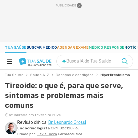
PUBLICIDADE
TUA SAÚDE
BUSCAR MÉDICO
AGENDAR EXAME
MÉDICO RESPONDE
NOTÍC
Busca IA do Tua Saúde
UMA MARCA
REDE D'OR
Tua Saúde
Saúde A-Z
Doenças e condições
Hipertireoidismo
SAÚDE A-Z
Tireoide: o que é, para que serve,
sintomas e problemas mais
NUTRIÇÃO
comuns
GRAVIDEZ
Atualizado em fevereiro 2026
Revisão clínica:
Dr. Leonardo Grossi
Endocrinologista
CRM 823120-RJ
BEM-ESTAR
Criado por:
Flávia Costa
Farmacêutica