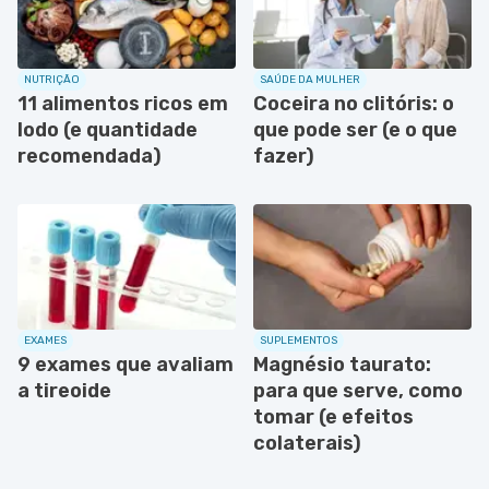
NUTRIÇÃO
SAÚDE DA MULHER
11 alimentos ricos em
Coceira no clitóris: o
Iodo (e quantidade
que pode ser (e o que
recomendada)
fazer)
EXAMES
SUPLEMENTOS
9 exames que avaliam
Magnésio taurato:
a tireoide
para que serve, como
tomar (e efeitos
colaterais)