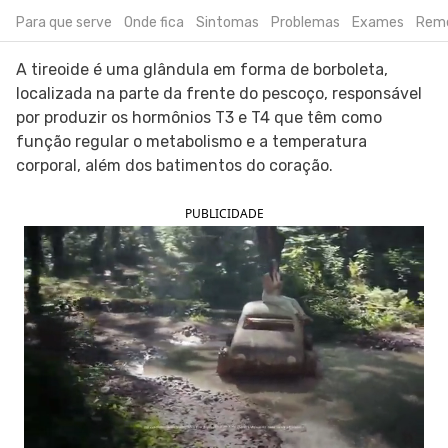
Para que serve
Onde fica
Sintomas
Problemas
Exames
Rem
SIGA O TUA SAÚDE NAS REDES SOCIAIS
A tireoide é uma glândula em forma de borboleta,
localizada na parte da frente do pescoço, responsável
por produzir os hormônios T3 e T4 que têm como
função regular o metabolismo e a temperatura
corporal, além dos batimentos do coração.
PUBLICIDADE