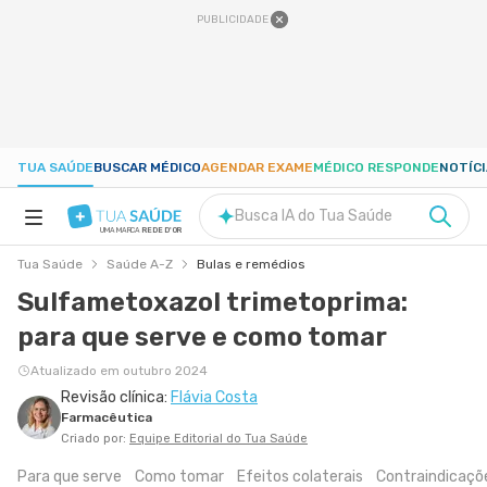
PUBLICIDADE
TUA SAÚDE
BUSCAR MÉDICO
AGENDAR EXAME
MÉDICO RESPONDE
NOTÍC
Busca IA do Tua Saúde
UMA MARCA
REDE D'OR
Tua Saúde
Saúde A-Z
Bulas e remédios
SAÚDE A-Z
Sulfametoxazol trimetoprima:
para que serve e como tomar
NUTRIÇÃO
Atualizado em outubro 2024
Revisão clínica:
Flávia Costa
GRAVIDEZ
Farmacêutica
Criado por:
Equipe Editorial do Tua Saúde
BEM-ESTAR
Para que serve
Como tomar
Efeitos colaterais
Contraindicaçõ