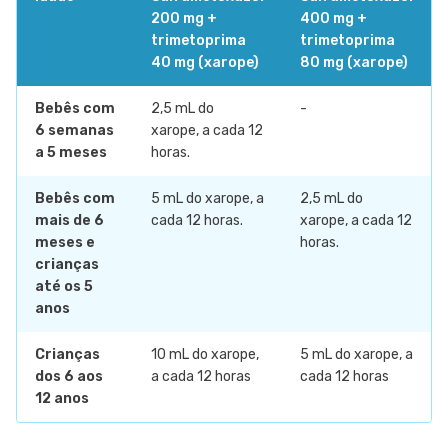
200 mg +
400 mg +
trimetoprima
trimetoprima
40 mg (xarope)
80 mg (xarope)
Bebês com
2,5 mL do
-
6 semanas
xarope, a cada 12
a 5 meses
horas.
Bebês com
5 mL do xarope, a
2,5 mL do
mais de 6
cada 12 horas.
xarope, a cada 12
meses e
horas.
crianças
até os 5
anos
Crianças
10 mL do xarope,
5 mL do xarope, a
dos 6 aos
a cada 12 horas
cada 12 horas
12 anos