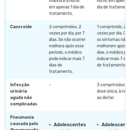
manhã e à noite,
noite, em apenas 
em apenas 1 dia de
dia de tratament
tratamento.
Cancroide
2 comprimidos, 2
1 comprimido, 2
vezes por dia, por 7
vezes por dia. Ca
dias. Se não ocorrer
os sintomas não
melhora após esse
melhorem após 7
período, o médico
dias, o médico po
pode indicar mais 7
indicar mais 7 dia
dias de
de tratamento.
tratamento.
Infecção
-
3 comprimidos, 
urinária
dose única, à noit
aguda não
ao deitar.
complicadas
Pneumonia
causada pelo
Adolescentes
Adolescent