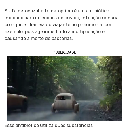
SIGA O TUA SAÚDE NAS REDES SOCIAIS
Sulfametoxazol + trimetoprima é um antibiótico
indicado para infecções de ouvido, infecção urinária,
bronquite, diarreia do viajante ou pneumonia, por
exemplo, pois age impedindo a multiplicação e
causando a morte de bactérias.
PUBLICIDADE
Esse antibiótico utiliza duas substâncias