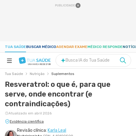
PUBLICIDADE
TUA SAÚDE
BUSCAR MÉDICO
AGENDAR EXAME
MÉDICO RESPONDE
NOTÍC
Busca IA do Tua Saúde
UMA MARCA
REDE D'OR
Tua Saúde
Nutrição
Suplementos
SAÚDE A-Z
Resveratrol: o que é, para que
serve, onde encontrar (e
NUTRIÇÃO
contraindicações)
GRAVIDEZ
Atualizado em abril 2026
Evidência científica
BEM-ESTAR
Revisão clínica:
Karla Leal