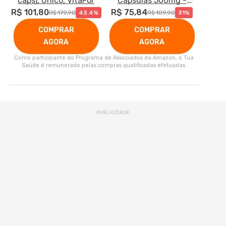
caps), Único, VitaFor
Cápsulas 500mg -
R$ 101,80
R$ 75,84
Nutrione
R$ 179,90
43.4%
R$ 109,90
31%
COMPRAR
COMPRAR
AGORA
AGORA
Como participante do Programa de Associados da Amazon, o Tua
Saúde é remunerado pelas compras qualificadas efetuadas.