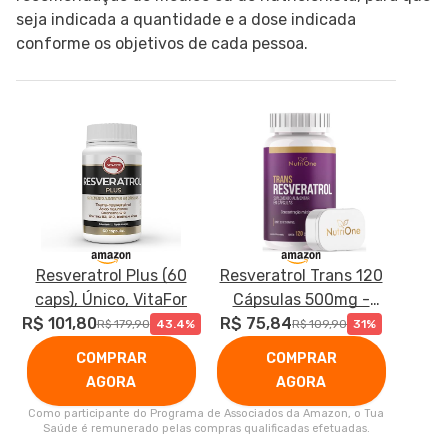
seja indicada a quantidade e a dose indicada
conforme os objetivos de cada pessoa.
Resveratrol Plus (60
Resveratrol Trans 120
caps), Único, VitaFor
Cápsulas 500mg -
R$ 101,80
R$ 75,84
Nutrione
R$ 179,90
43.4%
R$ 109,90
31%
COMPRAR
COMPRAR
AGORA
AGORA
Como participante do Programa de Associados da Amazon, o Tua
Saúde é remunerado pelas compras qualificadas efetuadas.