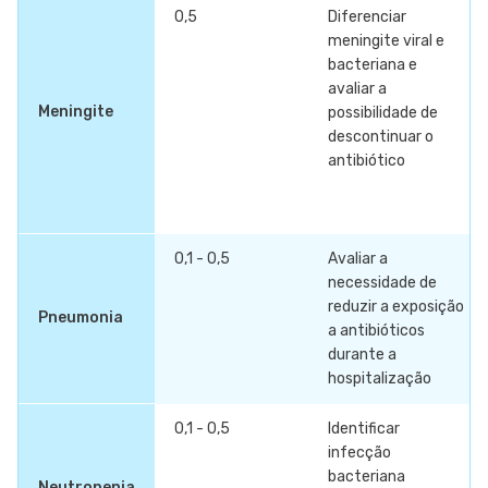
0,5
Diferenciar
meningite viral e
bacteriana e
avaliar a
Meningite
possibilidade de
descontinuar o
antibiótico
0,1 - 0,5
Avaliar a
necessidade de
reduzir a exposição
Pneumonia
a antibióticos
durante a
hospitalização
0,1 - 0,5
Identificar
infecção
bacteriana
Neutropenia