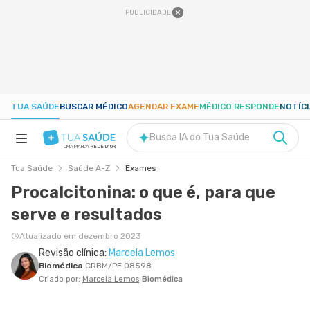
PUBLICIDADE
TUA SAÚDE
BUSCAR MÉDICO
AGENDAR EXAME
MÉDICO RESPONDE
NOTÍC
Busca IA do Tua Saúde
UMA MARCA
REDE D'OR
Tua Saúde
Saúde A-Z
Exames
SAÚDE A-Z
Procalcitonina: o que é, para que
serve e resultados
NUTRIÇÃO
Atualizado em dezembro 2023
Revisão clínica:
Marcela Lemos
GRAVIDEZ
Biomédica
CRBM/PE 08598
Criado por:
Marcela Lemos
Biomédica
BEM-ESTAR