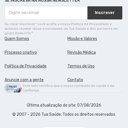
SE INSCREVA NA NOSSA NEWSLETTER
Inscrever
Ao clicar Inscrever" você aceita a nossa Política de Privacidade e
autoriza receber dicas e novidades do Tua Saúde e dos parceiros do
grupo Rede D'Or."
Quem Somos
Missão e Valores
Processo criativo
Revisão Médica
Política de Privacidade
Termos de Uso
Anuncie com a gente
Contato
Este selo certifica que o nosso conteúdo de saúde é de
confiança.
Última atualização do site: 07/08/2026
© 2007 - 2026 Tua Saúde. Todos os direitos reservados.