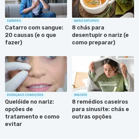
CATARRO
NARIZ ENTUPIDO
Catarro com sangue:
8 chás para
20 causas (e o que
desentupir o nariz (e
fazer)
como preparar)
DOENÇAS E CONDIÇÕES
SINUSITE
Quelóide no nariz:
8 remédios caseiros
opções de
para sinusite: chás e
tratamento e como
outras opções
evitar