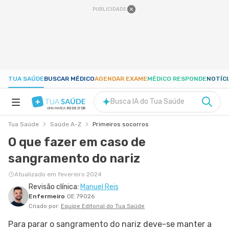
PUBLICIDADE
TUA SAÚDE
BUSCAR MÉDICO
AGENDAR EXAME
MÉDICO RESPONDE
NOTÍC
Busca IA do Tua Saúde
UMA MARCA
REDE D'OR
Tua Saúde
Saúde A-Z
Primeiros socorros
SAÚDE A-Z
O que fazer em caso de
sangramento do nariz
NUTRIÇÃO
Atualizado em fevereiro 2024
Revisão clínica:
Manuel Reis
GRAVIDEZ
Enfermeiro
OE 79026
Criado por:
Equipe Editorial do Tua Saúde
BEM-ESTAR
Para parar o sangramento do nariz deve-se manter a