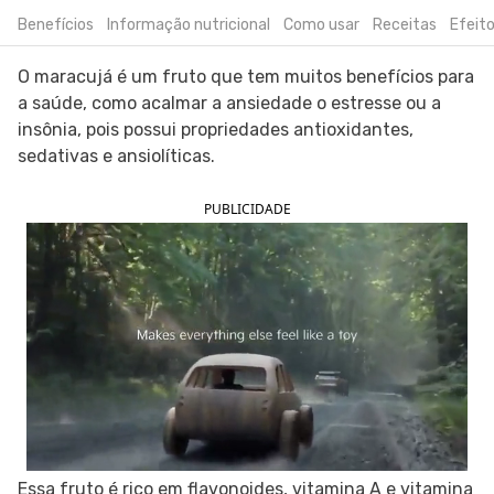
Benefícios
Informação nutricional
Como usar
Receitas
Efeito
SIGA O TUA SAÚDE NAS REDES SOCIAIS
O maracujá é um fruto que tem muitos benefícios para
a saúde, como acalmar a ansiedade o estresse ou a
insônia, pois possui propriedades antioxidantes,
sedativas e ansiolíticas.
PUBLICIDADE
Essa fruto é rico em flavonoides, vitamina A e vitamina