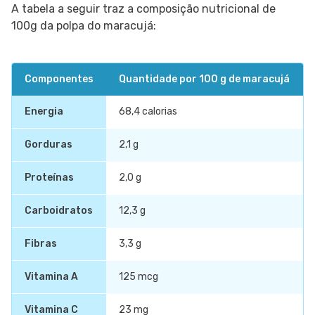
A tabela a seguir traz a composição nutricional de
100g da polpa do maracujá:
Componentes
Quantidade por 100 g de maracujá
Energia
68,4 calorias
Gorduras
2,1 g
Proteínas
2,0 g
Carboidratos
12,3 g
Fibras
3,3 g
Vitamina A
125 mcg
Vitamina C
23 mg