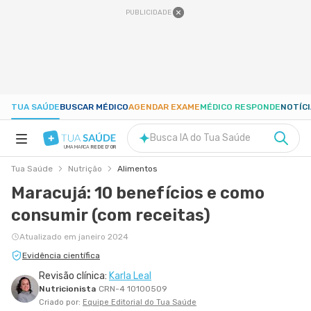
PUBLICIDADE
TUA SAÚDE
BUSCAR MÉDICO
AGENDAR EXAME
MÉDICO RESPONDE
NOTÍC
Busca IA do Tua Saúde
UMA MARCA
REDE D'OR
Tua Saúde
Nutrição
Alimentos
SAÚDE A-Z
Maracujá: 10 benefícios e como
consumir (com receitas)
NUTRIÇÃO
Atualizado em janeiro 2024
GRAVIDEZ
Evidência científica
Revisão clínica:
Karla Leal
Nutricionista
CRN-4 10100509
BEM-ESTAR
Criado por:
Equipe Editorial do Tua Saúde