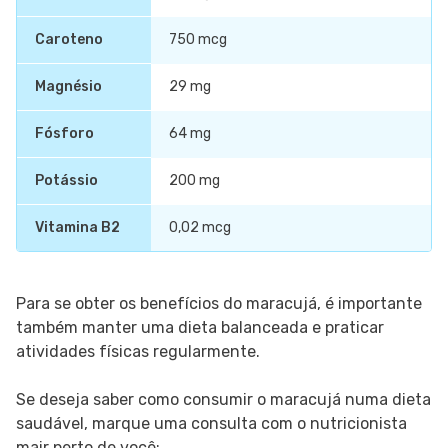
Caroteno
750 mcg
Magnésio
29 mg
Fósforo
64 mg
Potássio
200 mg
Vitamina B2
0,02 mcg
Para se obter os benefícios do maracujá, é importante
também manter uma dieta balanceada e praticar
atividades físicas regularmente.
Se deseja saber como consumir o maracujá numa dieta
saudável, marque uma consulta com o nutricionista
mair perto de você: