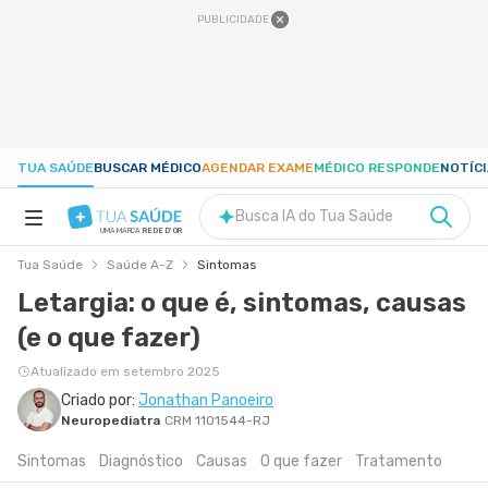
PUBLICIDADE
TUA SAÚDE
BUSCAR MÉDICO
AGENDAR EXAME
MÉDICO RESPONDE
NOTÍC
Busca IA do Tua Saúde
UMA MARCA
REDE D'OR
Tua Saúde
Saúde A-Z
Sintomas
SAÚDE A-Z
Letargia: o que é, sintomas, causas
(e o que fazer)
NUTRIÇÃO
Atualizado em setembro 2025
GRAVIDEZ
Criado por:
Jonathan Panoeiro
Neuropediatra
CRM 1101544-RJ
Sintomas
Diagnóstico
Causas
O que fazer
Tratamento
BEM-ESTAR