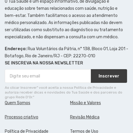
O Tua Saúde é um espaço informativo, de divulgação e
educação sobre temas relacionados com saúde, nutrição e
bem-estar. Também facilitamos o acesso ao atendimento
médico personalizado. As informações publicadas não devem
ser utilizadas como substituto ao diagnóstico ou tratamento
especializado, e não dispensam a consulta com um médico.
Endereço:
Rua Voluntários da Pátria, n° 138, Bloco 01, Loja 201 -
Botafogo, Rio de Janeiro/RJ - CEP: 22270-010
SE INSCREVA NA NOSSA NEWSLETTER
Inscrever
Ao clicar Inscrever" você aceita a nossa Política de Privacidade e
autoriza receber dicas e novidades do Tua Saúde e dos parceiros do
grupo Rede D'Or."
Quem Somos
Missão e Valores
Processo criativo
Revisão Médica
Política de Privacidade
Termos de Uso