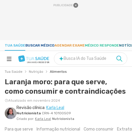
PUBLICIDADE
TUA SAÚDE
BUSCAR MÉDICO
AGENDAR EXAME
MÉDICO RESPONDE
NOTÍC
Busca IA do Tua Saúde
UMA MARCA
REDE D'OR
Tua Saúde
Nutrição
Alimentos
SAÚDE A-Z
Laranja moro: para que serve,
como consumir e contraindicações
NUTRIÇÃO
Atualizado em novembro 2024
Revisão clínica:
Karla Leal
GRAVIDEZ
Nutricionista
CRN-4 10100509
Criado por:
Karla Leal
Nutricionista
BEM-ESTAR
Para que serve
Informação nutricional
Como consumir
Extrato