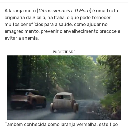
SIGA O TUA SAÚDE NAS REDES SOCIAIS
A laranja moro (
Citrus sinensis L.O.Moro
) é uma fruta
originária da Sicília, na Itália, e que pode fornecer
muitos benefícios para a saúde, como ajudar no
emagrecimento, prevenir o envelhecimento precoce e
evitar a anemia.
PUBLICIDADE
Também conhecida como laranja vermelha, este tipo