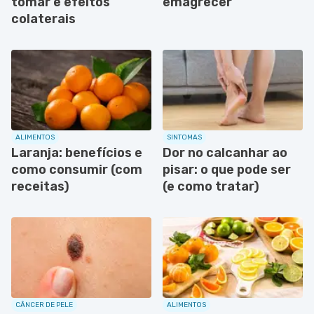
tomar e efeitos
emagrecer
colaterais
ALIMENTOS
SINTOMAS
Laranja: benefícios e
Dor no calcanhar ao
como consumir (com
pisar: o que pode ser
receitas)
(e como tratar)
CÂNCER DE PELE
ALIMENTOS