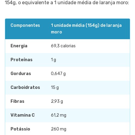
154g, o equivalente a 1 unidade média de laranja moro:
Componentes
1 unidade média (154g) de laranja
moro
Energia
69,3 calorias
Proteínas
1 g
Gorduras
0,647 g
Carboidratos
15 g
Fibras
2,93 g
Vitamina C
61,2 mg
Potássio
260 mg