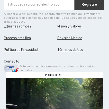
Registro
Al hacer clic en ”Suscribirse” acepta nuestra Política de Privacidad y
autoriza a recibir consejos y noticias de Tua Saúde y de los socios del
grupo Rede D'Or.
¿Quiénes somos?
Misión y Valores
Proceso creativo
Revisión Médica
Política de Privacidad
Términos de Uso
Contacto
Este sello certifica que nuestro contenido de salud es
confiable.
PUBLICIDADE