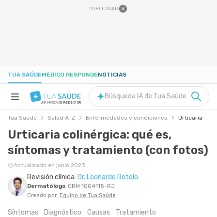
PUBLICIDAD
TUA SAÚDE
MÉDICO RESPONDE
NOTICIAS
Búsqueda IA de Tua Saúde
UNA MARCA DE
REDE D'OR
Tua Saúde
Salud A-Z
Enfermedades y condiciones
Urticaria
SALUD A-Z
Urticaria colinérgica: qué es,
síntomas y tratamiento (con fotos)
NUTRICIÓN
Actualizado en junio 2023
Revisión clínica:
Dr. Leonardo Rotolo
EMBARAZO
Dermatólogo
CRM 1004115-RJ
Creado por:
Equipo de Tua Saúde
BIENESTAR
Síntomas
Diagnóstico
Causas
Tratamiento