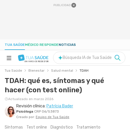
PUBLICIDAD
TUA SAÚDE
MÉDICO RESPONDE
NOTICIAS
Búsqueda IA de Tua Saúde
UNA MARCA DE
REDE D'OR
Tua Saúde
Bienestar
Salud mental
TDAH
SALUD A-Z
TDAH: qué es, síntomas y qué
hacer (con test online)
NUTRICIÓN
Actualizado en marzo 2026
Revisión clínica:
Patrícia Bader
EMBARAZO
Psicóloga
CRP 06/53873
Creado por:
Equipo de Tua Saúde
BIENESTAR
Síntomas
Test online
Diagnóstico
Tratamiento