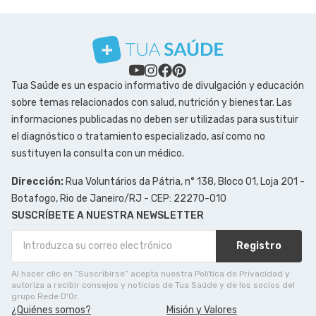
Tua Saúde es un espacio informativo de divulgación y educación
sobre temas relacionados con salud, nutrición y bienestar. Las
informaciones publicadas no deben ser utilizadas para sustituir
el diagnóstico o tratamiento especializado, así como no
sustituyen la consulta con un médico.
Dirección:
Rua Voluntários da Pátria, n° 138, Bloco 01, Loja 201 -
Botafogo, Rio de Janeiro/RJ - CEP: 22270-010
SUSCRÍBETE A NUESTRA NEWSLETTER
Registro
Al hacer clic en ”Suscribirse” acepta nuestra Política de Privacidad y
autoriza a recibir consejos y noticias de Tua Saúde y de los socios del
grupo Rede D'Or.
¿Quiénes somos?
Misión y Valores