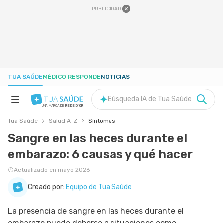
PUBLICIDAD
TUA SAÚDE
MÉDICO RESPONDE
NOTICIAS
Búsqueda IA de Tua Saúde
UNA MARCA DE
REDE D'OR
Tua Saúde
Salud A-Z
Síntomas
SALUD A-Z
Sangre en las heces durante el
embarazo: 6 causas y qué hacer
NUTRICIÓN
Actualizado en mayo 2026
EMBARAZO
Creado por:
Equipo de Tua Saúde
La presencia de sangre en las heces durante el
BIENESTAR
embarazo puede deberse a situaciones como