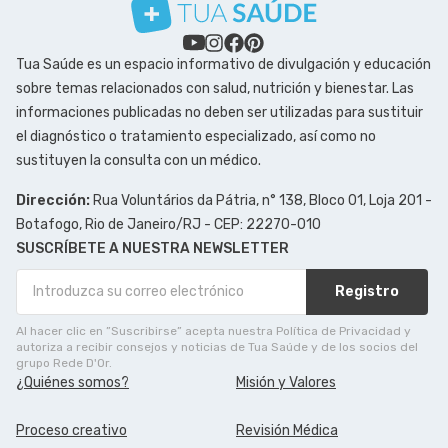
Tua Saúde es un espacio informativo de divulgación y educación
sobre temas relacionados con salud, nutrición y bienestar. Las
informaciones publicadas no deben ser utilizadas para sustituir
el diagnóstico o tratamiento especializado, así como no
sustituyen la consulta con un médico.
Dirección:
Rua Voluntários da Pátria, n° 138, Bloco 01, Loja 201 -
Botafogo, Rio de Janeiro/RJ - CEP: 22270-010
SUSCRÍBETE A NUESTRA NEWSLETTER
Registro
Al hacer clic en ”Suscribirse” acepta nuestra Política de Privacidad y
autoriza a recibir consejos y noticias de Tua Saúde y de los socios del
grupo Rede D'Or.
¿Quiénes somos?
Misión y Valores
Proceso creativo
Revisión Médica