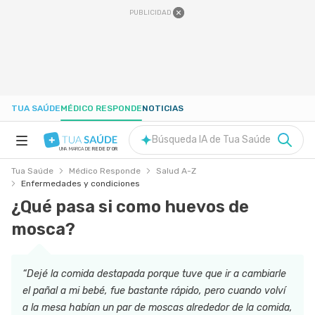
PUBLICIDAD
TUA SAÚDE
MÉDICO RESPONDE
NOTICIAS
Búsqueda IA de Tua Saúde
UNA MARCA DE
REDE D'OR
Tua Saúde
Médico Responde
Salud A-Z
SALUD A-Z
Enfermedades y condiciones
¿Qué pasa si como huevos de
NUTRICIÓN
mosca?
EMBARAZO
“Dejé la comida destapada porque tuve que ir a cambiarle
el pañal a mi bebé, fue bastante rápido, pero cuando volví
BIENESTAR
a la mesa habían un par de moscas alrededor de la comida,